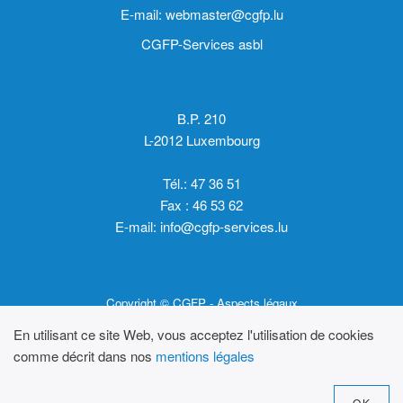
E-mail:
webmaster@cgfp.lu
CGFP-Services asbl
B.P. 210
L-2012 Luxembourg
Tél.: 47 36 51
Fax : 46 53 62
E-mail:
info@cgfp-services.lu
Copyright © CGFP -
Aspects légaux
En utilisant ce site Web, vous acceptez l'utilisation de cookies
comme décrit dans nos
mentions légales
OK