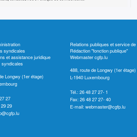
istration
Relations publiques et service de
ns syndicales
Rédaction "fonction publique"
ns et assistance juridique
Webmaster cgfp.lu
s syndicales
488, route de Longwy (1er étage)
 de Longwy (1er étage)
L-1940 Luxembourg
xembourg
Tél.: 26 48 27 27- 1
 27 27
Fax: 26 48 27 27- 40
 29 29
E-mail:
webmaster@cgfp.lu
p@cgfp.lu