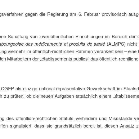
verfahren gegen die Regierung am 6. Februar provisorisch ausgeset
ne Schaffung von zwei öffentlichen Einrichtungen im Bereich der ö
bourgeoise des médicaments et produits de santé
(ALMPS) nicht n
ng vielmehr im öffentlich-rechtlichen Rahmen verankert sein – ei
en Mitarbeitern der „établissements publics“ das öffentlich-rechtliche
 CGFP als einzige national repräsentative Gewerkschaft im Staatsd
tisch zu prüfen, ob die neuen Aufgaben tatsächlich einem „établiss
g des öffentlich-rechtlichen Statuts verhindern und Missstände v
ffen signalisiert, dass sie grundsätzlich bereit ist, diesen Ansat