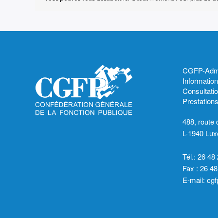
CGFP-Admin
Informatio
Consultatio
Prestation
488, route
L-1940 Lu
Tél.: 26 48
Fax : 26 48
E-mail:
cgf